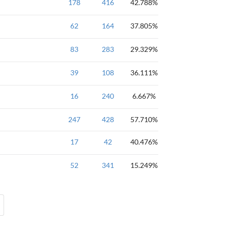
178
416
42.788%
基础题
高精度
62
164
37.805%
基础题
高精度
83
283
29.329%
基础题
进制转换
高精度
39
108
36.111%
基础题
高精度
16
240
6.667%
基础题
高精度
二分
数论
247
428
57.710%
17
42
40.476%
模板题
高精度
52
341
15.249%
基础题
高精度