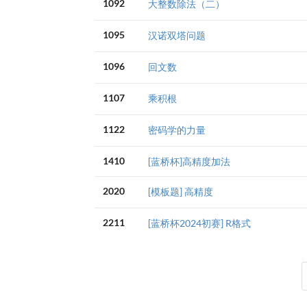
1092
大整数除法（二）
1095
汉诺双塔问题
1096
回文数
1107
乘积根
1122
密码学的力量
1410
[蓝桥杯]高精度加法
2020
[模板题] 高精度
2211
[蓝桥杯2024初赛] R格式