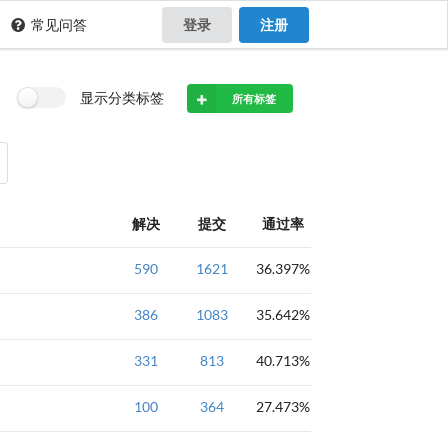
常见问答
登录
注册
显示分类标签
所有标签
解决
提交
通过率
590
1621
36.397%
基础题
高精度
386
1083
35.642%
基础题
高精度
331
813
40.713%
基础题
高精度
100
364
27.473%
基础题
高精度