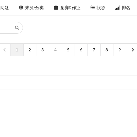
问题
来源/分类
竞赛&作业
状态
排名
1
2
3
4
5
6
7
8
9