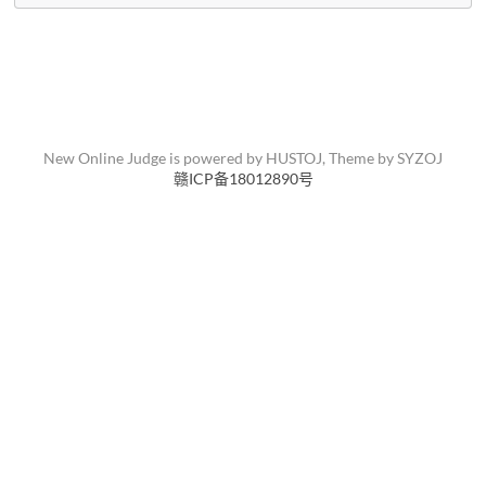
New Online Judge is powered by
HUSTOJ
, Theme by
SYZOJ
赣ICP备18012890号