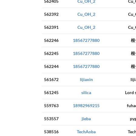
562405
Cu_OH_2
Cu_
562392
Cu_OH_2
Cu_
562391
Cu_OH_2
Cu_
562246
18567277880
根
562245
18567277880
根
562244
18567277880
根
561672
lijiaxin
lij
561245
silica
Lord 
559763
18982969215
fuha
553557
jieba
py
538516
TechAoba
Tec