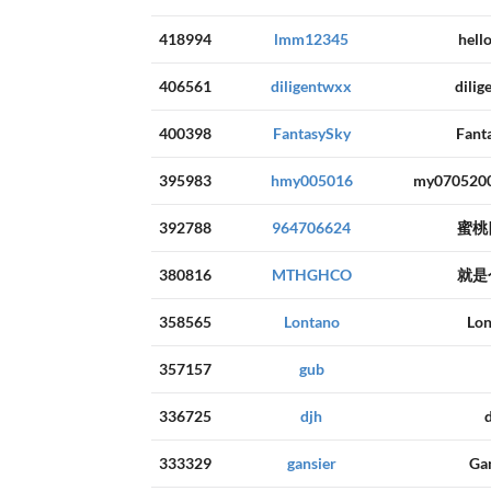
418994
lmm12345
hell
406561
diligentwxx
dili
400398
FantasySky
Fant
395983
hmy005016
my070520
392788
964706624
蜜桃
380816
MTHGHCO
就是
358565
Lontano
Lon
357157
gub
336725
djh
333329
gansier
Ga