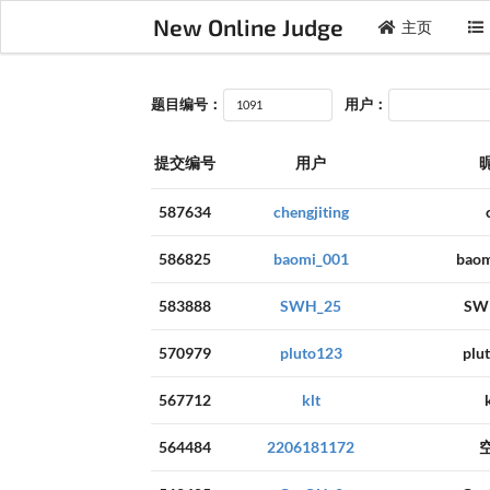
New Online Judge
主页
题目编号：
用户：
提交编号
用户
587634
chengjiting
586825
baomi_001
baom
583888
SWH_25
SW
570979
pluto123
plu
567712
klt
564484
2206181172