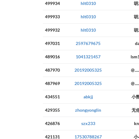
499934
hlt0310
胡
499933
hlt0310
胡
499932
hlt0310
胡
497031
2597679675
d
489016
1041321457
lsm
487970
20192005325
@.....
487969
20192005325
@.....
434551
abkjj
小
429355
zhongyonglin
无
426876
szx233
kn
421131
17530788267
小