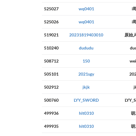
525027
wq0401
i
525026
wq0401
i
519021
20231819403010
原始
510240
dududu
du
508712
150
wei
505101
2021sgy
202
502912
jkjk
j
500760
LYY_SWORD
LYY_
499936
hlt0310
胡
499935
hlt0310
胡