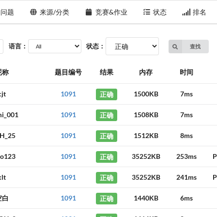
问题
来源/分类
竞赛&作业
状态
排名
语言：
状态：
查找
昵称
题目编号
结果
内存
时间
cjt
1091
正确
1500KB
7ms
i_001
1091
正确
1508KB
7ms
H_25
1091
正确
1512KB
8ms
to123
1091
正确
35252KB
253ms
P
klt
1091
正确
35252KB
241ms
P
空白
1091
正确
1440KB
6ms