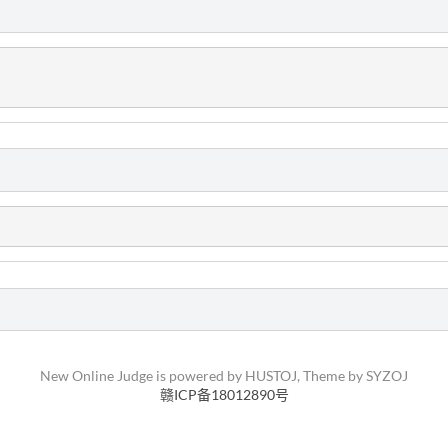
New Online Judge is powered by
HUSTOJ
, Theme by
SYZOJ
赣ICP备18012890号