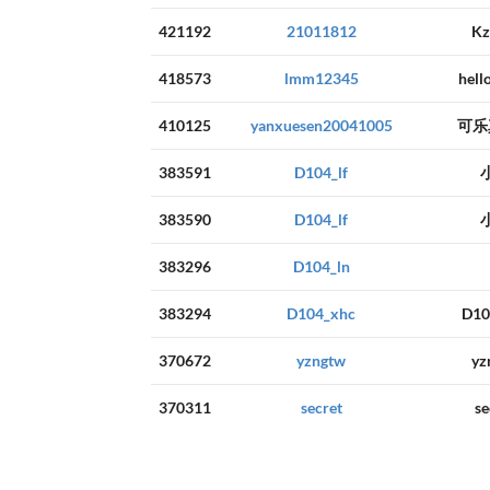
421192
21011812
Kz
418573
lmm12345
hell
410125
yanxuesen20041005
可乐
383591
D104_lf
383590
D104_lf
383296
D104_ln
383294
D104_xhc
D10
370672
yzngtw
yz
370311
secret
se