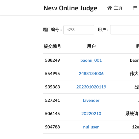
New Online Judge
主页
题目编号：
用户：
提交编号
用户
588249
baomi_001
bao
554995
2488134006
伟大
535363
202301020119
吕
527241
lavender
506145
20220210
系统请
504788
nulluser
12