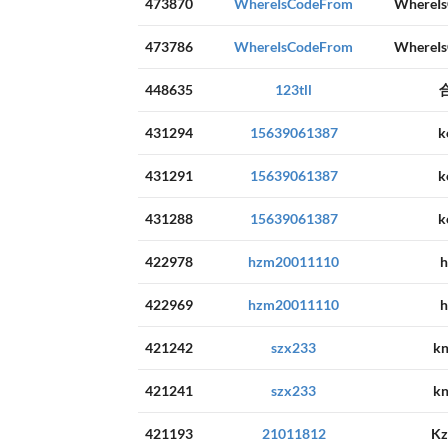
473870
WhereIsCodeFrom
WhereI
473786
WhereIsCodeFrom
WhereI
448635
123tll
431294
15639061387
k
431291
15639061387
k
431288
15639061387
k
422978
hzm20011110
422969
hzm20011110
421242
szx233
kn
421241
szx233
kn
421193
21011812
Kz