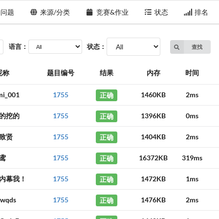
问题
来源/分类
竞赛&作业
状态
排名
语言：
状态：
查找
昵称
题目编号
结果
内存
时间
mi_001
1755
正确
1460KB
2ms
的挖的
1755
正确
1396KB
0ms
致贤
1755
正确
1404KB
2ms
鸢
1755
正确
16372KB
319ms
内幕我！
1755
正确
1472KB
1ms
ewqds
1755
正确
1476KB
2ms