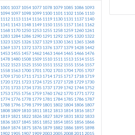
1001
1037
1054
1077
1078
1079
1085
1086
1093
1094
1097
1098
1099
1100
1101
1102
1106
1110
1112
1113
1114
1116
1119
1130
1131
1137
1140
1141
1143
1148
1149
1150
1155
1157
1161
1162
1168
1170
1250
1253
1255
1258
1259
1260
1261
1283
1284
1286
1290
1291
1292
1295
1320
1322
1323
1325
1326
1327
1329
1330
1361
1365
1368
1369
1371
1372
1373
1376
1377
1379
1428
1442
1453
1455
1457
1462
1463
1464
1465
1466
1476
1478
1480
1508
1509
1510
1511
1513
1514
1515
1522
1523
1525
1550
1551
1552
1555
1556
1557
1558
1563
1700
1701
1702
1703
1704
1705
1707
1709
1710
1711
1713
1714
1715
1717
1718
1719
1720
1721
1723
1724
1725
1727
1728
1729
1730
1731
1733
1734
1735
1737
1739
1742
1744
1752
1753
1755
1756
1759
1760
1762
1770
1771
1772
1774
1776
1778
1779
1781
1784
1785
1786
1787
1788
1796
1798
1799
1801
1802
1804
1806
1807
1808
1809
1810
1811
1812
1813
1814
1816
1817
1819
1821
1822
1826
1827
1829
1831
1832
1833
1836
1837
1845
1851
1852
1854
1855
1856
1866
1869
1874
1875
1876
1879
1882
1886
1895
1898
1902
1905
1907
1909
2003
2005
2008
2011
2015