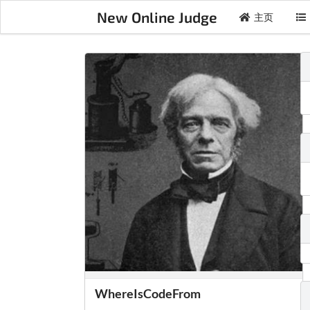
New Online Judge
主页
WhereIsCodeFrom