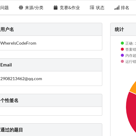
问题
来源/分类
竞赛&作业
状态
排名
用户名
统计
WhereIsCodeFrom
正确 : 
答案错误
内存超限
运行错误
Email
2908213462@qq.com
个性签名
通过的题目