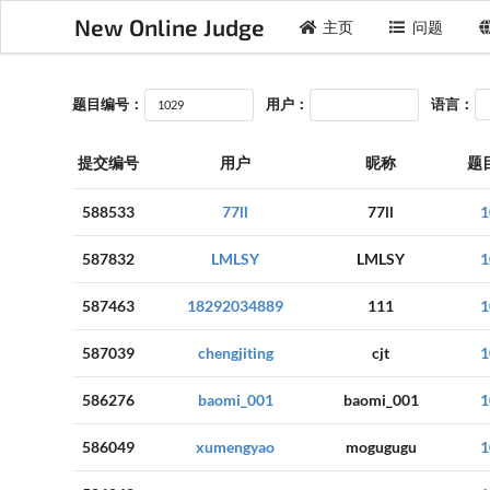
New Online Judge
主页
问题
题目编号：
用户：
语言：
提交编号
用户
昵称
题
588533
77ll
77ll
1
587832
LMLSY
LMLSY
1
587463
18292034889
111
1
587039
chengjiting
cjt
1
586276
baomi_001
baomi_001
1
586049
xumengyao
mogugugu
1