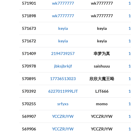
571901
wk7777777
wk7777777
1
571898
wk7777777
wk7777777
1
571673
keyia
keyia
1
571672
keyia
keyia
1
571409
2194739257
幸梦为真
1
570978
jbksjbrkjf
saishuuu
1
570895
17736513023
欣欣大魔王呦
1
570392
6227011999LJT
LJT666
1
570255
srfyxs
momo
1
569907
YCCZRJYW
YCCZRJYW
1
569906
YCCZRJYW
YCCZRJYW
1