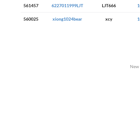
561457
6227011999LJT
LJT666
1
560025
xiong1024bear
xcy
1
New 