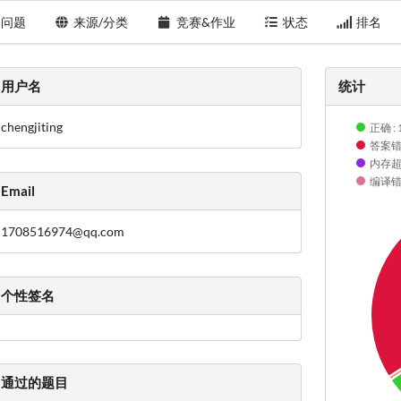
问题
来源/分类
竞赛&作业
状态
排名
用户名
统计
chengjiting
正确 : 
答案错误
内存超限
编译错误
Email
1708516974@qq.com
个性签名
通过的题目