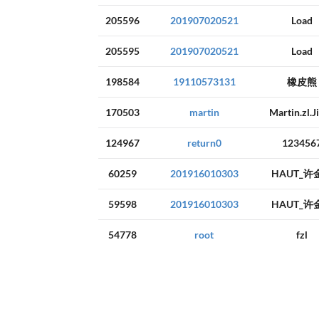
205596
201907020521
Load
205595
201907020521
Load
198584
19110573131
橡皮熊
170503
martin
Martin.zl.J
124967
return0
123456
60259
201916010303
HAUT_许
59598
201916010303
HAUT_许
54778
root
fzl