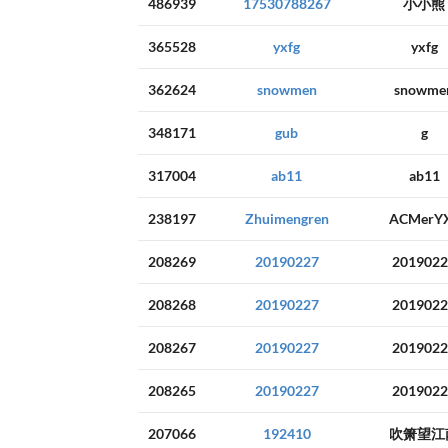
486939
17530788267
小小熊
365528
yxfg
yxfg
362624
snowmen
snowme
348171
gub
g
317004
ab11
ab11
238197
Zhuimengren
ACMerY
208269
20190227
2019022
208268
20190227
2019022
208267
20190227
2019022
208265
20190227
2019022
207066
192410
吹箫望江