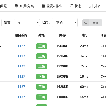
问题
来源/分类
竞赛&作业
状态
排名
语言：
状态：
查找
题目编号
结果
内存
时间
语
5
1127
正确
1500KB
23ms
C+
1127
正确
1516KB
6ms
C+
1127
正确
1520KB
7ms
C+
1127
正确
1500KB
18ms
C+
1127
正确
1428KB
60ms
C+
1127
正确
1488KB
15ms
C+