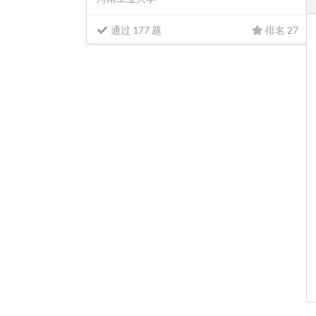
通过 177 题
排名 27