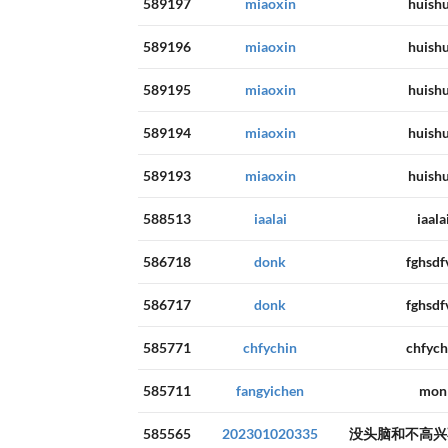
589197
miaoxin
huish
589196
miaoxin
huish
589195
miaoxin
huish
589194
miaoxin
huish
589193
miaoxin
huish
588513
iaalai
iaala
586718
donk
fghsdf
586717
donk
fghsdf
585771
chfychin
chfych
585711
fangyichen
mon
585565
202301020335
没头脑和不高兴