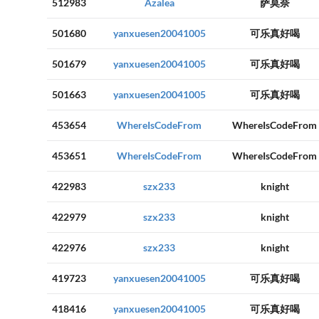
512983
Azalea
萨莫奈
501680
yanxuesen20041005
可乐真好喝
501679
yanxuesen20041005
可乐真好喝
501663
yanxuesen20041005
可乐真好喝
453654
WhereIsCodeFrom
WhereIsCodeFrom
453651
WhereIsCodeFrom
WhereIsCodeFrom
422983
szx233
knight
422979
szx233
knight
422976
szx233
knight
419723
yanxuesen20041005
可乐真好喝
418416
yanxuesen20041005
可乐真好喝