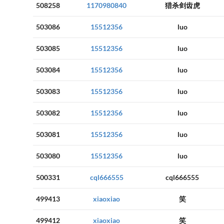
508258
1170980840
猎杀剑齿虎
503086
15512356
luo
503085
15512356
luo
503084
15512356
luo
503083
15512356
luo
503082
15512356
luo
503081
15512356
luo
503080
15512356
luo
500331
cql666555
cql666555
499413
xiaoxiao
笑
499412
xiaoxiao
笑