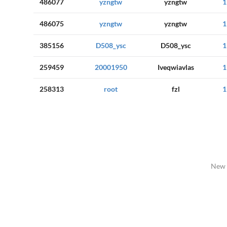
486077
yzngtw
yzngtw
1
486075
yzngtw
yzngtw
1
385156
D508_ysc
D508_ysc
1
259459
20001950
Iveqwiavlas
1
258313
root
fzl
1
New 