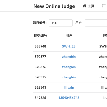
New Online Judge
主页
题目编号：
用户：
提交编号
用户
昵
583948
SWH_25
SWH
570377
zhangbin
zhan
570376
zhangbin
zhan
570375
zhangbin
zhan
562343
lijiaxin
liji
549326
13540456748
ik