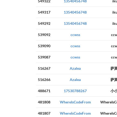
549322
13540456748
ik
549317
13540456748
ik
549292
13540456748
ik
539092
ccwss
ccw
539090
ccwss
ccw
539087
ccwss
ccw
516267
Azalea
萨
516266
Azalea
萨
488671
17530788267
小
481808
WhereIsCodeFrom
WhereIsC
481807
WhereIsCodeFrom
WhereIsC