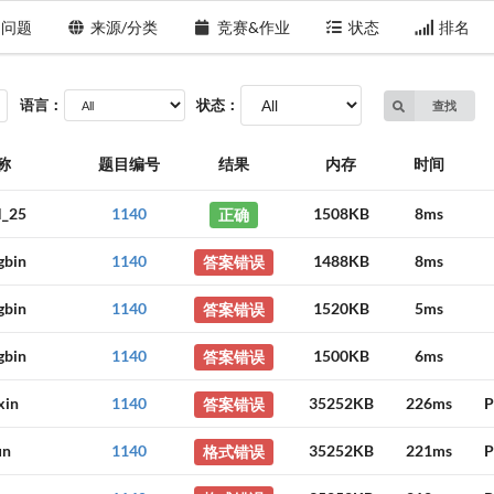
问题
来源/分类
竞赛&作业
状态
排名
语言：
状态：
查找
称
题目编号
结果
内存
时间
_25
1140
正确
1508KB
8ms
gbin
1140
答案错误
1488KB
8ms
gbin
1140
答案错误
1520KB
5ms
gbin
1140
答案错误
1500KB
6ms
axin
1140
答案错误
35252KB
226ms
P
un
1140
格式错误
35252KB
221ms
P