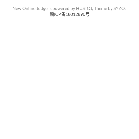
New Online Judge is powered by
HUSTOJ
, Theme by
SYZOJ
赣ICP备18012890号