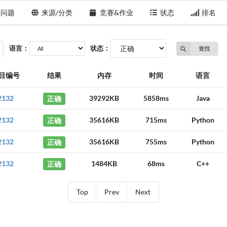
问题
来源/分类
竞赛&作业
状态
排名
语言：
状态：
查找
目编号
结果
内存
时间
语言
2132
正确
39292KB
5858ms
Java
2132
正确
35616KB
715ms
Python
2132
正确
35616KB
755ms
Python
2132
正确
1484KB
68ms
C++
Top
Prev
Next