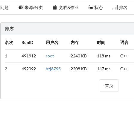
问题
来源/分类
竞赛&作业
状态
排名
排序
名次
RunID
用户名
内存
时间
语言
1
491912
root
2240 KB
118 ms
C++
2
492092
hzj8795
2208 KB
147 ms
C++
首页