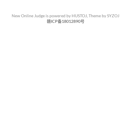
New Online Judge is powered by
HUSTOJ
, Theme by
SYZOJ
赣ICP备18012890号