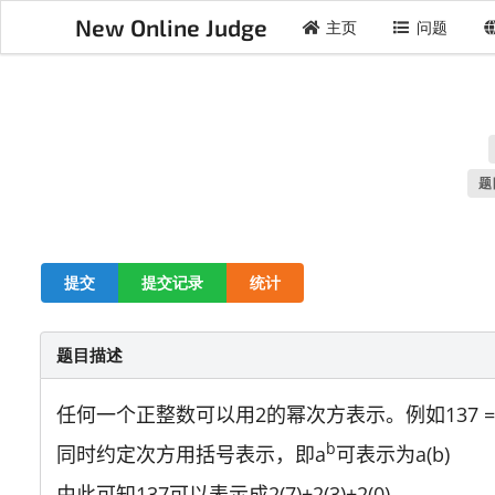
New Online Judge
主页
问题
题
提交
提交记录
统计
题目描述
任何一个正整数可以用2的幂次方表示。例如137 = 
b
同时约定次方用括号表示，即a
可表示为a(b)
由此可知137可以表示成2(7)+2(3)+2(0)