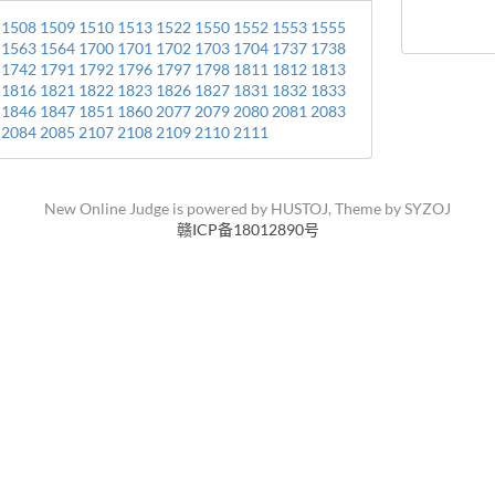
1508
1509
1510
1513
1522
1550
1552
1553
1555
1563
1564
1700
1701
1702
1703
1704
1737
1738
1742
1791
1792
1796
1797
1798
1811
1812
1813
1816
1821
1822
1823
1826
1827
1831
1832
1833
1846
1847
1851
1860
2077
2079
2080
2081
2083
2084
2085
2107
2108
2109
2110
2111
New Online Judge is powered by
HUSTOJ
, Theme by
SYZOJ
赣ICP备18012890号