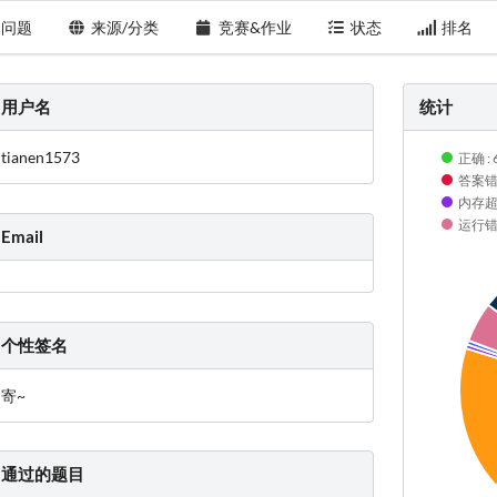
问题
来源/分类
竞赛&作业
状态
排名
用户名
统计
tianen1573
正确 : 
答案错误
内存超限
运行错误
Email
个性签名
寄~
通过的题目