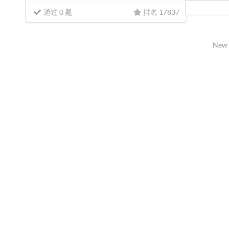
通过 0 题
排名 17837
New 