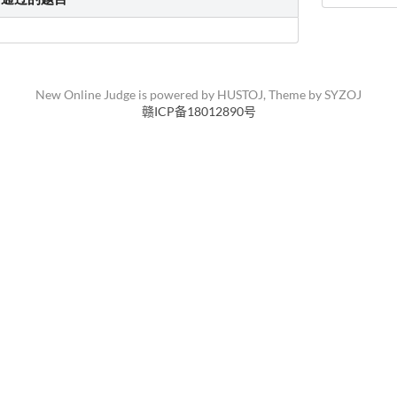
New Online Judge is powered by
HUSTOJ
, Theme by
SYZOJ
赣ICP备18012890号