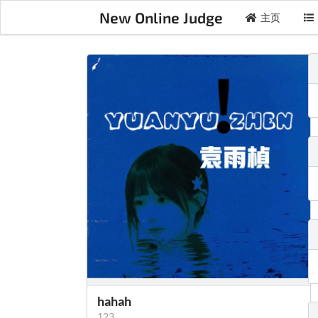
New Online Judge
主页
hahah
123