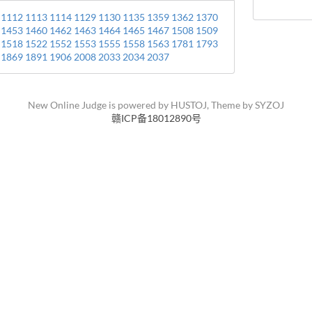
1112
1113
1114
1129
1130
1135
1359
1362
1370
1453
1460
1462
1463
1464
1465
1467
1508
1509
1518
1522
1552
1553
1555
1558
1563
1781
1793
1869
1891
1906
2008
2033
2034
2037
New Online Judge is powered by
HUSTOJ
, Theme by
SYZOJ
赣ICP备18012890号