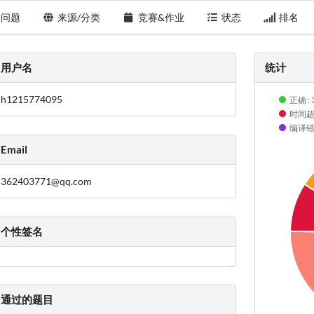
问题
来源/分类
竞赛&作业
状态
排名
用户名
统计
h1215774095
正确 : 
时间超限
编译错误
Email
362403771@qq.com
个性签名
通过的题目