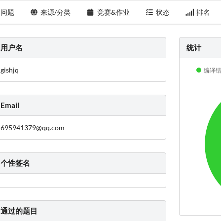
问题
来源/分类
竞赛&作业
状态
排名
用户名
统计
gishjq
编译错误
Email
695941379@qq.com
个性签名
通过的题目