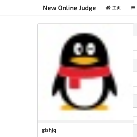
New Online Judge
主页
gishjq