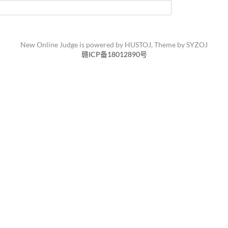
New Online Judge is powered by
HUSTOJ
, Theme by
SYZOJ
赣ICP备18012890号