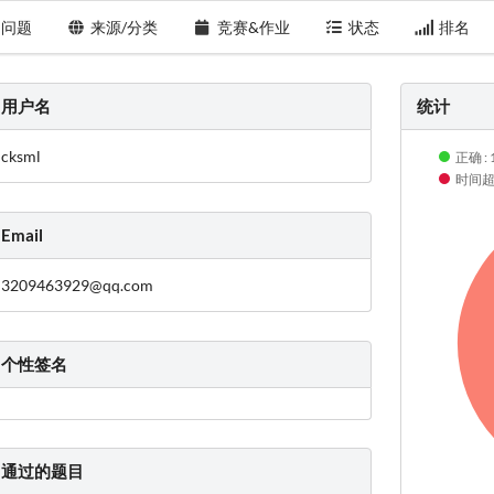
问题
来源/分类
竞赛&作业
状态
排名
用户名
统计
cksml
正确 : 
时间超限
Email
3209463929@qq.com
个性签名
通过的题目