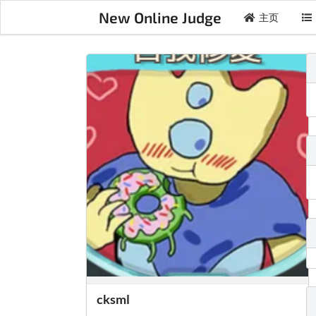
New Online Judge
主页
cksml