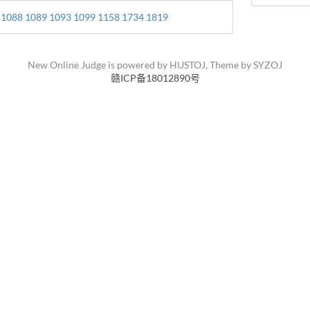
1088
1089
1093
1099
1158
1734
1819
New Online Judge is powered by
HUSTOJ
, Theme by
SYZOJ
赣ICP备18012890号