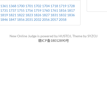
1361
1368
1700
1701
1702
1704
1718
1719
1728
1731
1737
1755
1756
1759
1760
1761
1816
1817
1819
1821
1822
1823
1826
1827
1831
1832
1836
1846
1847
1856
2031
2032
2056
2057
2058
New Online Judge is powered by
HUSTOJ
, Theme by
SYZOJ
赣ICP备18012890号