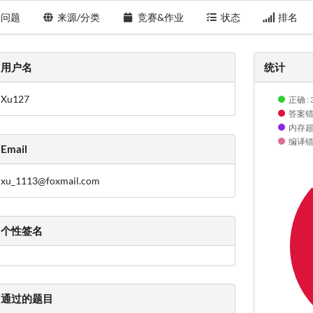
问题
来源/分类
竞赛&作业
状态
排名
用户名
统计
Xu127
正确 : 
答案错误
内存超限
编译错误
Email
xu_1113@foxmail.com
个性签名
通过的题目