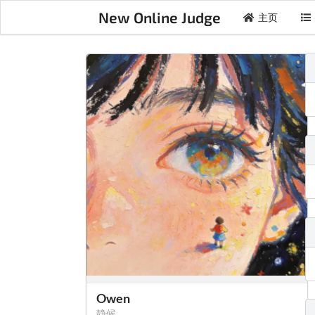
New Online Judge
主页
Owen
静候