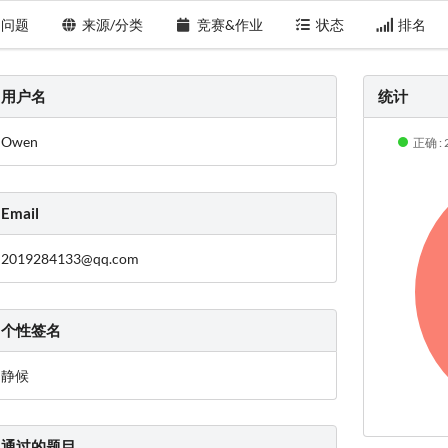
问题
来源/分类
竞赛&作业
状态
排名
用户名
统计
Owen
正确 : 
Email
2019284133@qq.com
个性签名
静候
通过的题目