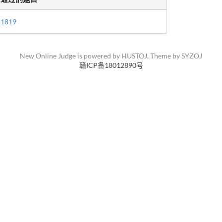
1819
New Online Judge is powered by
HUSTOJ
, Theme by
SYZOJ
赣ICP备18012890号