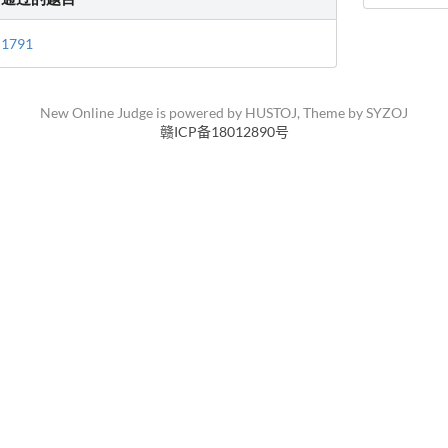
1791
New Online Judge is powered by
HUSTOJ
, Theme by
SYZOJ
赣ICP备18012890号