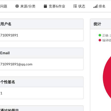
问题
来源/分类
竞赛&作业
状态
排名
用户名
统计
710091891
正确 : 
编译错误
Email
710991891@qq.com
个性签名
1
通过的题目