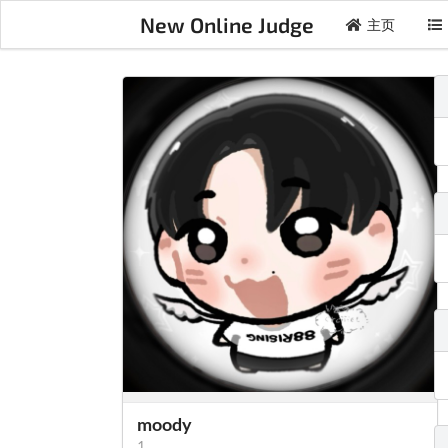
New Online Judge
主页
moody
1