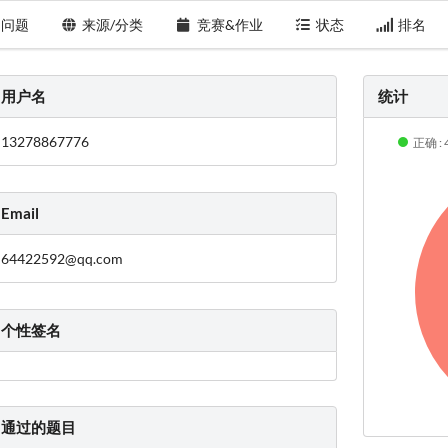
问题
来源/分类
竞赛&作业
状态
排名
用户名
统计
13278867776
正确 : 
Email
64422592@qq.com
个性签名
通过的题目