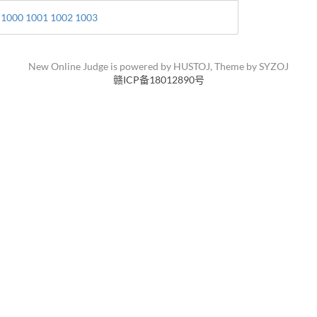
1000
1001
1002
1003
New Online Judge is powered by
HUSTOJ
, Theme by
SYZOJ
赣ICP备18012890号