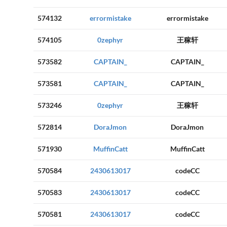
574132
errormistake
errormistake
574105
0zephyr
王稼轩
573582
CAPTAIN_
CAPTAIN_
573581
CAPTAIN_
CAPTAIN_
573246
0zephyr
王稼轩
572814
DoraJmon
DoraJmon
571930
MuffinCatt
MuffinCatt
570584
2430613017
codeCC
570583
2430613017
codeCC
570581
2430613017
codeCC