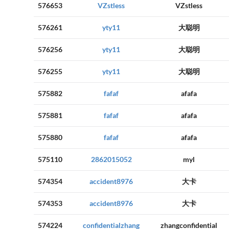
576653
VZstless
VZstless
576261
yty11
大聪明
576256
yty11
大聪明
576255
yty11
大聪明
575882
fafaf
afafa
575881
fafaf
afafa
575880
fafaf
afafa
575110
2862015052
myl
574354
accident8976
大卡
574353
accident8976
大卡
574224
confidentialzhang
zhangconfidential