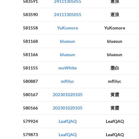
583591
24111305055
逐浪
583590
24111305055
逐浪
581558
YuKomore
YuKomore
581168
bluesun
bluesun
581166
bluesun
bluesun
581155
moWhite
墨白
580887
mflilyc
mflilyc
580167
202301020105
黄霞
580166
202301020105
黄霞
579924
LeafQAQ
LeafQAQ
579873
LeafQAQ
LeafQAQ