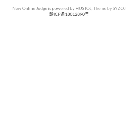
New Online Judge is powered by
HUSTOJ
, Theme by
SYZOJ
赣ICP备18012890号