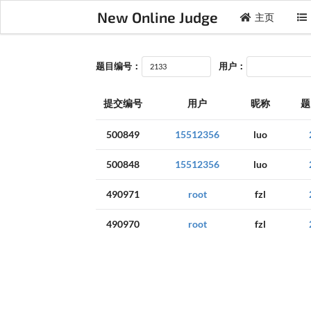
New Online Judge
主页
题目编号：
用户：
提交编号
用户
昵称
题
500849
15512356
luo
500848
15512356
luo
490971
root
fzl
490970
root
fzl