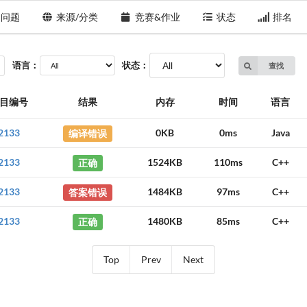
问题
来源/分类
竞赛&作业
状态
排名
语言：
状态：
查找
目编号
结果
内存
时间
语言
2133
编译错误
0KB
0ms
Java
2133
正确
1524KB
110ms
C++
2133
答案错误
1484KB
97ms
C++
2133
正确
1480KB
85ms
C++
Top
Prev
Next