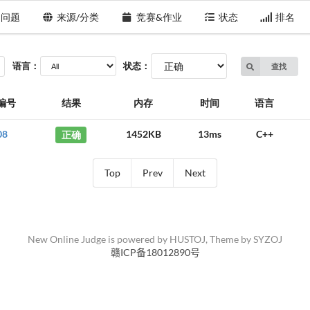
问题
来源/分类
竞赛&作业
状态
排名
语言：
状态：
查找
编号
结果
内存
时间
语言
08
正确
1452KB
13ms
C++
Top
Prev
Next
New Online Judge is powered by
HUSTOJ
, Theme by
SYZOJ
赣ICP备18012890号