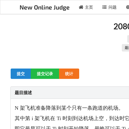
New Online Judge
主页
问题
20
题
提交
提交记录
统计
题目描述
N 架飞机准备降落到某个只有一条跑道的机场。
其中第 i 架飞机在 Ti 时刻
到达机场上空，到达时它
即它最早
可以于 Ti 时刻开始降落，最晚可以于 Ti 