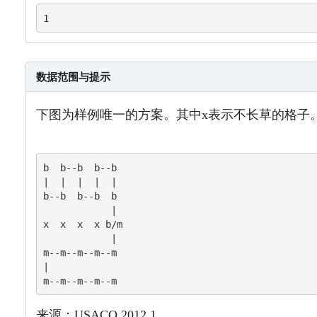
1
数据范围与提示
下图为样例唯一的方案。其中x表示不长草的格子
b  b--b  b--b

|  |  |  |  |

b--b  b--b  b

            |

x  x  x  x b/m

            |

m--m--m--m--m

|

m--m--m--m--m
来源：USACO 2012.1