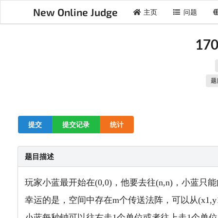
New Online Judge
主页
问题
170
题
提交
提交记录
统计
题目描述
玩家小蓝最开始在(0,0)，他要去往(n,n)，小蓝
幸运的是，空间中存在m个传送法阵，可以从(x1,y1
小蓝每秒钟可以往右走1个单位或者往上走1个单位