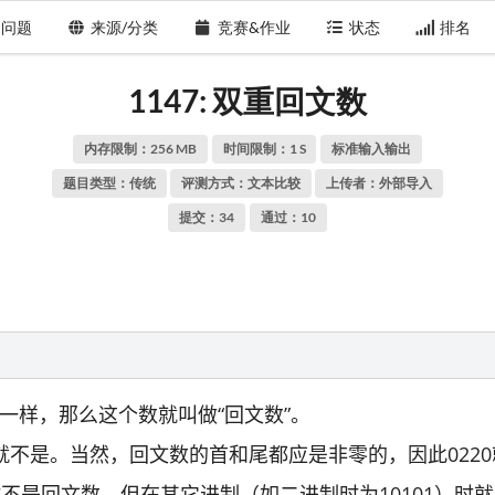
问题
来源/分类
竞赛&作业
状态
排名
1147: 双重回文数
内存限制：256 MB
时间限制：1 S
标准输入输出
题目类型：传统
评测方式：文本比较
上传者：
外部导入
提交：34
通过：10
一样，那么这个数就叫做“回文数”。
78就不是。当然，回文数的首和尾都应是非零的，因此022
不是回文数，但在其它进制（如二进制时为10101）时