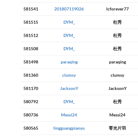
581541
201807119026
lcforever77
581515
DYM_
杜秀
581512
DYM_
杜秀
581508
DYM_
杜秀
581498
paraqing
paraqing
581360
clumsy
clumsy
581170
JacksonY
JacksonY
580792
DYM_
杜秀
580736
Messi24
Messi24
580565
lingguangpianyu
零光片羽