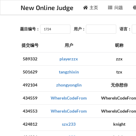
New Online Judge
主页
问题
题目编号：
用户：
语言：
提交编号
用户
昵称
589332
playerzzx
zzx
501629
tangzhixin
tzx
492104
zhongyonglin
无你想你
434559
WhereIsCodeFrom
WhereIsCodeFro
434553
WhereIsCodeFrom
WhereIsCodeFro
424812
szx233
knight