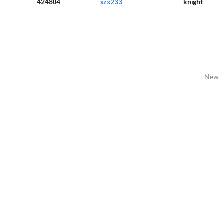
424804
szx233
knight
New 