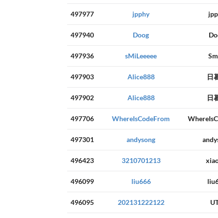
497977
jpphy
jp
497940
Doog
Do
497936
sMiLeeeee
Sm
497903
Alice888
日
497902
Alice888
日
497706
WhereIsCodeFrom
WhereIs
497301
andysong
andy
496423
3210701213
xia
496099
liu666
liu
496095
202131222122
U