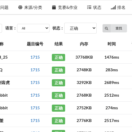
问题
来源/分类
竞赛&作业
状态
排名
语言：
状态：
查找
称
题目编号
结果
内存
时间
_25
1715
正确
37768KB
1476ms
Q
1715
正确
2748KB
283ms
剑齿虎
1715
正确
3292KB
2689ms
abbit
1715
正确
2768KB
2512ms
abbit
1715
正确
2752KB
274ms
签
1715
正确
2776KB
2517ms