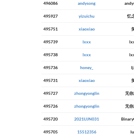
496086
andysong
andy
495927
yizuichu
忆
495751
xiaoxiao
495739
lxxx
lx
495738
lxxx
lx
495736
honey_
lj
495731
xiaoxiao
495727
zhongyonglin
无你
495726
zhongyonglin
无你
495720
2021UJN031
Binar
495705
15512356
l