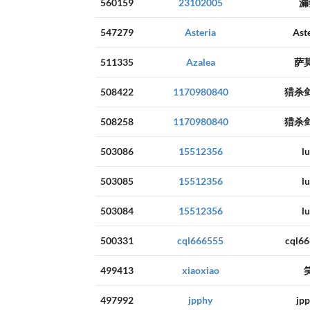
560159
23102005
漏
547279
Asteria
Ast
511335
Azalea
萨
508422
1170980840
猎杀
508258
1170980840
猎杀
503086
15512356
l
503085
15512356
l
503084
15512356
l
500331
cql666555
cql6
499413
xiaoxiao
497992
jpphy
jp