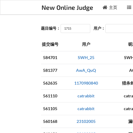
New Online Judge
主页
题目编号：
用户：
提交编号
用户
昵
584701
SWH_25
SWH
581377
AwA_QuQ
A
562635
1170980840
猎杀
561110
catrabbit
catr
561105
catrabbit
catr
560168
23102005
漏