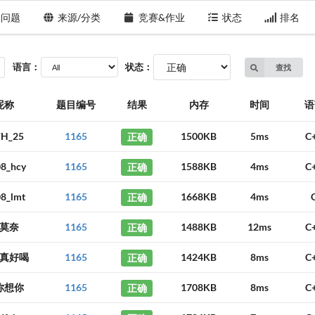
问题
来源/分类
竞赛&作业
状态
排名
语言：
状态：
查找
昵称
题目编号
结果
内存
时间
语
H_25
1165
正确
1500KB
5ms
C
8_hcy
1165
正确
1588KB
4ms
C
8_lmt
1165
正确
1668KB
4ms
莫奈
1165
正确
1488KB
12ms
C
真好喝
1165
正确
1424KB
8ms
C
你想你
1165
正确
1708KB
8ms
C