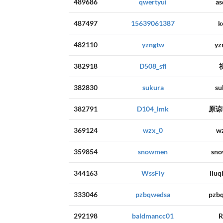
489686
qwertyui
as
487497
15639061387
k
482110
yzngtw
yz
382918
D508_sfl
382830
sukura
su
382791
D104_lmk
原谅
369124
wzx_0
w
359854
snowmen
sn
344163
WssFly
liuq
333046
pzbqwedsa
pzb
292198
baldmancc01
R