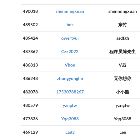
490018
shenmingxuan
shenmingxuan
489502
hds
东竹
489424
qwertyui
asdfgh
487862
Czz2022
程序员陈先生
486813
Vhou
V后
486248
zhongyonglin
无你想你
482078
17530788267
小小熊
480579
yzngtw
yzngtw
477836
Yqq3088
Yqq3088
469129
Laity
Lee