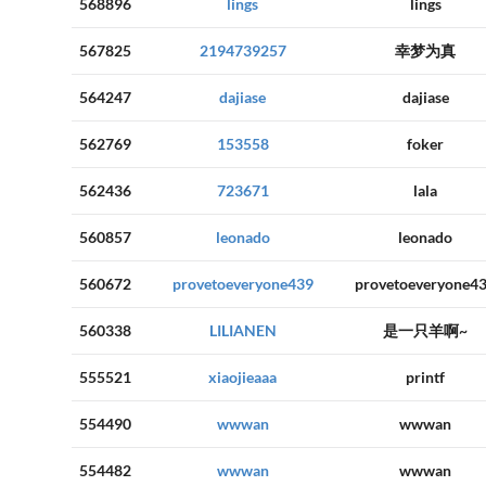
568896
lings
lings
567825
2194739257
幸梦为真
564247
dajiase
dajiase
562769
153558
foker
562436
723671
lala
560857
leonado
leonado
560672
provetoeveryone439
provetoeveryone4
560338
LILIANEN
是一只羊啊~
555521
xiaojieaaa
printf
554490
wwwan
wwwan
554482
wwwan
wwwan