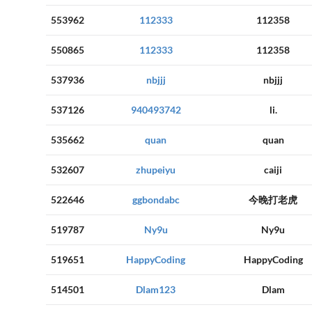
553962
112333
112358
550865
112333
112358
537936
nbjjj
nbjjj
537126
940493742
li.
535662
quan
quan
532607
zhupeiyu
caiji
522646
ggbondabc
今晚打老虎
519787
Ny9u
Ny9u
519651
HappyCoding
HappyCoding
514501
Dlam123
Dlam