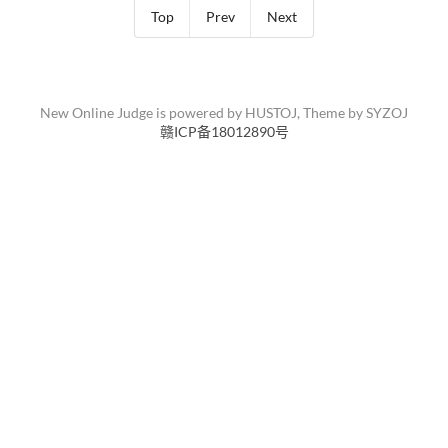
Top
Prev
Next
New Online Judge is powered by
HUSTOJ
, Theme by
SYZOJ
赣ICP备18012890号