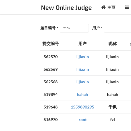
New Online Judge
主页
题目编号：
用户：
提交编号
用户
昵称
562570
lijiaxin
lijiaxin
562569
lijiaxin
lijiaxin
562568
lijiaxin
lijiaxin
519894
hahah
hahah
519648
1559890295
千枫
516970
root
fzl