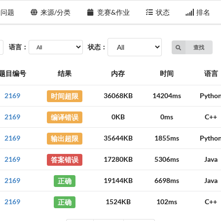
问题
来源/分类
竞赛&作业
状态
排名
语言：
状态：
查找
题目编号
结果
内存
时间
语言
2169
时间超限
36068KB
14204ms
Pytho
2169
编译错误
0KB
0ms
C++
2169
输出超限
35644KB
1855ms
Pytho
2169
答案错误
17280KB
5306ms
Java
2169
正确
19144KB
6698ms
Java
2169
正确
1524KB
102ms
C++