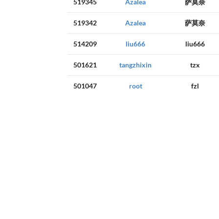
519345
Azalea
萨莫奈
519342
Azalea
萨莫奈
514209
liu666
liu666
501621
tangzhixin
tzx
501047
root
fzl