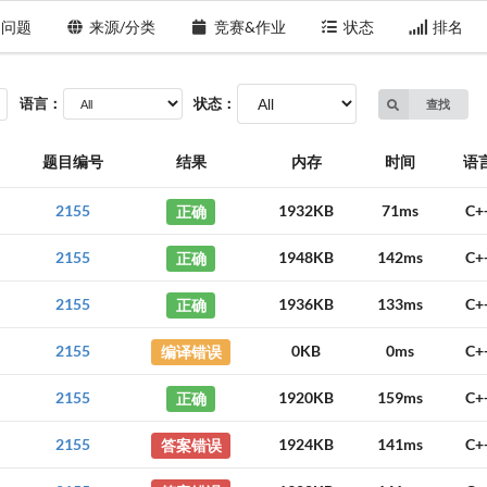
问题
来源/分类
竞赛&作业
状态
排名
语言：
状态：
查找
题目编号
结果
内存
时间
语
2155
正确
1932KB
71ms
C+
2155
正确
1948KB
142ms
C+
2155
正确
1936KB
133ms
C+
2155
编译错误
0KB
0ms
C+
2155
正确
1920KB
159ms
C+
2155
答案错误
1924KB
141ms
C+