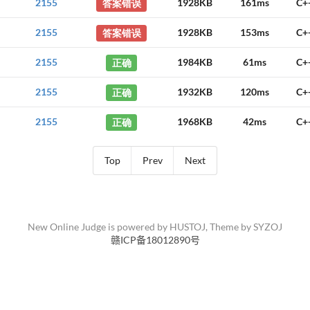
2155
答案错误
1928KB
161ms
C+
2155
答案错误
1928KB
153ms
C+
2155
正确
1984KB
61ms
C+
2155
正确
1932KB
120ms
C+
2155
正确
1968KB
42ms
C+
Top
Prev
Next
New Online Judge is powered by
HUSTOJ
, Theme by
SYZOJ
赣ICP备18012890号