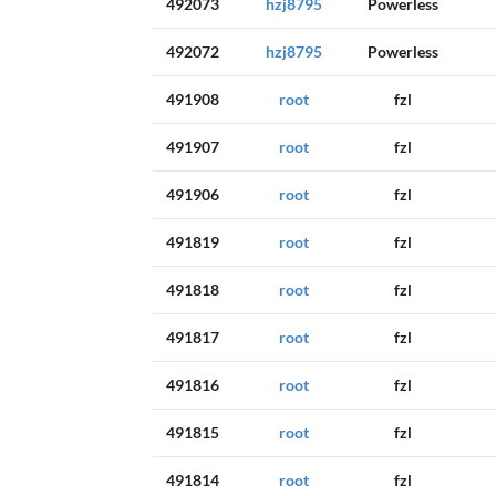
492073
hzj8795
Powerless
492072
hzj8795
Powerless
491908
root
fzl
491907
root
fzl
491906
root
fzl
491819
root
fzl
491818
root
fzl
491817
root
fzl
491816
root
fzl
491815
root
fzl
491814
root
fzl