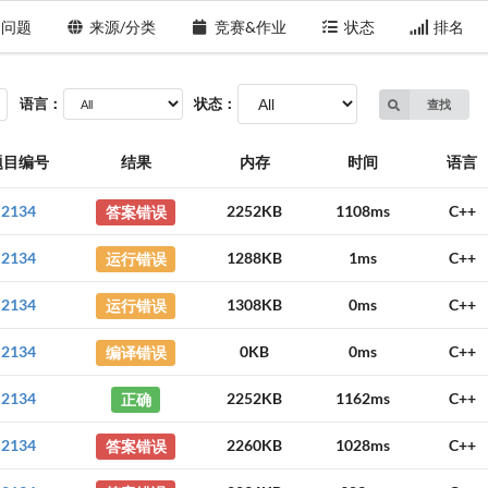
问题
来源/分类
竞赛&作业
状态
排名
语言：
状态：
查找
题目编号
结果
内存
时间
语言
2134
答案错误
2252KB
1108ms
C++
2134
运行错误
1288KB
1ms
C++
2134
运行错误
1308KB
0ms
C++
2134
编译错误
0KB
0ms
C++
2134
正确
2252KB
1162ms
C++
2134
答案错误
2260KB
1028ms
C++