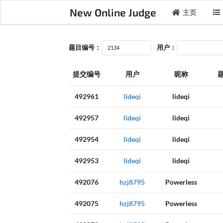
New Online Judge
主页
题目编号：
用户：
提交编号
用户
昵称
492961
lideqi
lideqi
492957
lideqi
lideqi
492954
lideqi
lideqi
492953
lideqi
lideqi
492076
hzj8795
Powerless
492075
hzj8795
Powerless