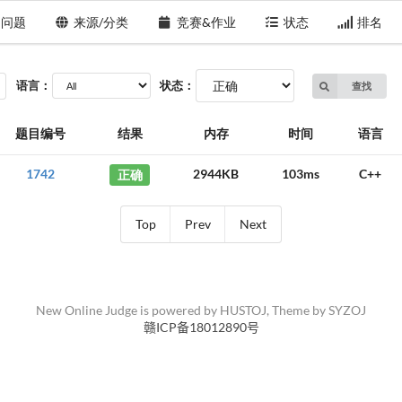
问题
来源/分类
竞赛&作业
状态
排名
语言：
状态：
查找
题目编号
结果
内存
时间
语言
1742
正确
2944KB
103ms
C++
Top
Prev
Next
New Online Judge is powered by
HUSTOJ
, Theme by
SYZOJ
赣ICP备18012890号