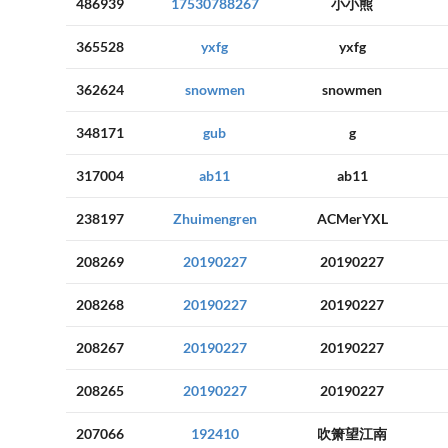
486939
17530788267
小小熊
365528
yxfg
yxfg
362624
snowmen
snowmen
348171
gub
g
317004
ab11
ab11
238197
Zhuimengren
ACMerYXL
208269
20190227
20190227
208268
20190227
20190227
208267
20190227
20190227
208265
20190227
20190227
207066
192410
吹箫望江南