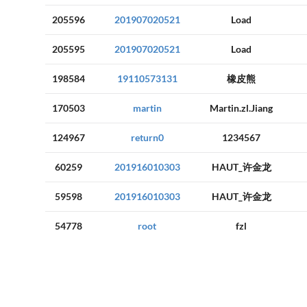
205596
201907020521
Load
205595
201907020521
Load
198584
19110573131
橡皮熊
170503
martin
Martin.zl.Jiang
124967
return0
1234567
60259
201916010303
HAUT_许金龙
59598
201916010303
HAUT_许金龙
54778
root
fzl