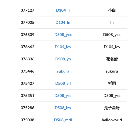
377127
D104_lf
小白
377005
D104_ln
ln
376839
D508_ycc
D508_ycc
376662
D104_lcy
D104_lcy
376336
D508_yn
花名鲸
375446
sukura
sukura
375427
D508_sfl
祈雨
375351
D508_ysc
D508_ysc
375286
D508_lzx
是子星呀
375038
D508_mdl
hello world