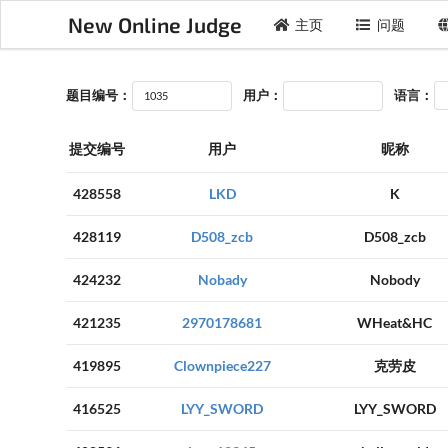
New Online Judge
主页
问题
题目编号：
用户：
语言：
提交编号
用户
昵称
428558
LKD
K
428119
D508_zcb
D508_zcb
424232
Nobady
Nobody
421235
2970178681
WHeat&HC
419895
Clownpiece227
克劳皮
416525
LYY_SWORD
LYY_SWORD