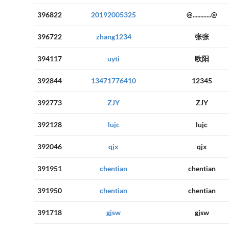
396822
20192005325
@............@
396722
zhang1234
张张
394117
uyti
欧阳
392844
13471776410
12345
392773
ZJY
ZJY
392128
lujc
lujc
392046
qjx
qjx
391951
chentian
chentian
391950
chentian
chentian
391718
gjsw
gjsw