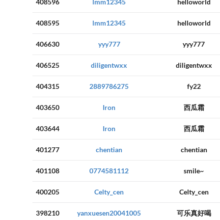
408596
lmm12345
helloworld
408595
lmm12345
helloworld
406630
yyy777
yyy777
406525
diligentwxx
diligentwxx
404315
2889786275
fy22
403650
Iron
西瓜霜
403644
Iron
西瓜霜
401277
chentian
chentian
401108
0774581112
smile~
400205
Celty_cen
Celty_cen
398210
yanxuesen20041005
可乐真好喝