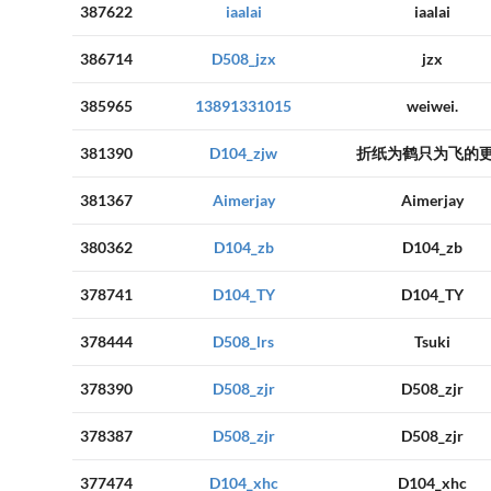
387622
iaalai
iaalai
386714
D508_jzx
jzx
385965
13891331015
weiwei.
381390
D104_zjw
折纸为鹤只为飞的
381367
Aimerjay
Aimerjay
380362
D104_zb
D104_zb
378741
D104_TY
D104_TY
378444
D508_lrs
Tsuki
378390
D508_zjr
D508_zjr
378387
D508_zjr
D508_zjr
377474
D104_xhc
D104_xhc